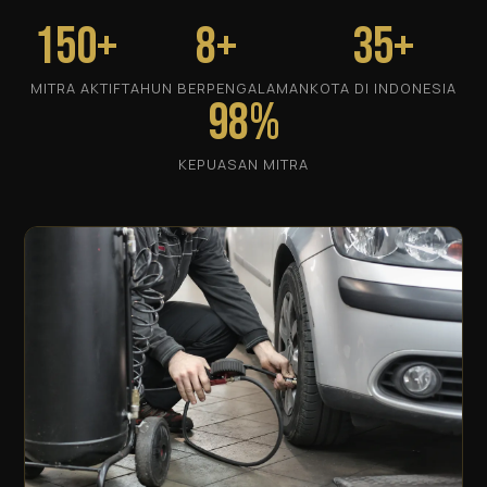
150+
8+
35+
MITRA AKTIF
TAHUN BERPENGALAMAN
KOTA DI INDONESIA
98%
KEPUASAN MITRA